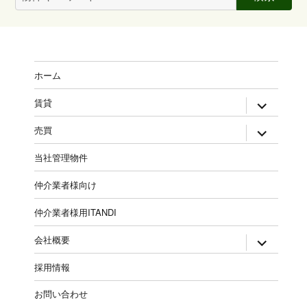
索:
ホーム
expand
賃貸
child
menu
expand
売買
child
menu
当社管理物件
仲介業者様向け
仲介業者様用ITANDI
expand
会社概要
child
menu
採用情報
お問い合わせ