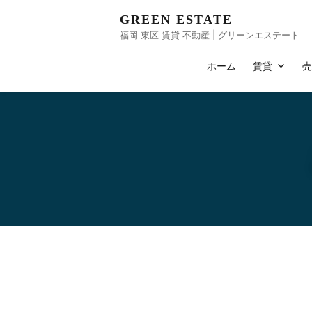
GREEN ESTATE
福岡 東区 賃貸 不動産 | グリーンエステート
ホーム
賃貸
Home
申込・契約情報
ご契約