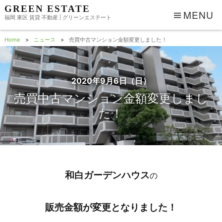
GREEN ESTATE
MENU
福岡 東区 賃貸 不動産 | グリーンエステート
Home
ニュース
売買中古マンション金額変更しました！
2020年9月6日（日）
売買中古マンション金額変更しまし
た！
和白ガーデンハウス
の
販売金額が変更となりました！