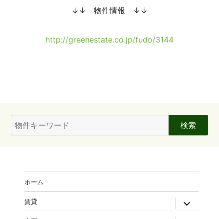
↓↓ 物件情報 ↓↓
http://greenestate.co.jp/fudo/3144
検
索:
ホーム
expand
賃貸
child
menu