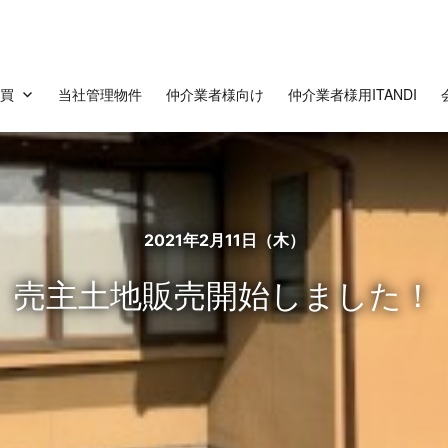
売買
当社管理物件
仲介業者様向け
仲介業者様用ITANDI
開始しました！
2021年2月11日（木）
売主土地販売開始しました！